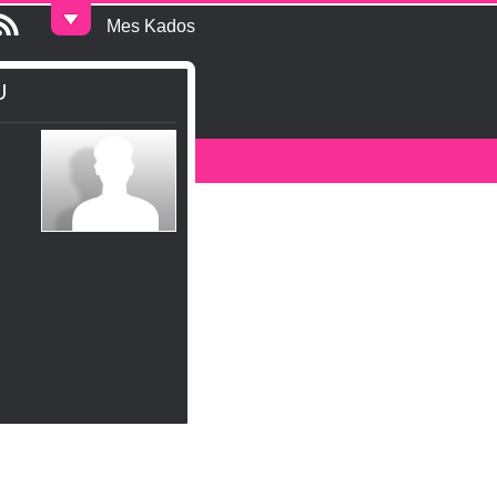
Mes Kados
U