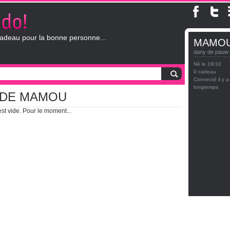
adeau pour la bonne personne...
MAMO
dany de pauw
Né le 18/10
0 cadeau
Connecté il y a
longtemps
 DE MAMOU
st vide. Pour le moment...