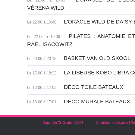
Le 22.06 à 10:43
VÉRÉNA WILD
L'ORACLE WILD DE DAISY 
Le 22.06 à 10:40
PILATES : ANATOMIE 
Le 22.06 à 10:36
RAEL ISACOWITZ
BASKET VAN OLD SKOOL
Le 20.06 à 20:15
LA LISEUSE KOBO LIBRA 
Le 15.06 à 18:22
DÉCO TOILE BATEAUX
Le 13.06 à 17:03
DÉCO MURALE BATEAUX
Le 13.06 à 17:01
Copyright ZidéKado! ©2026
Conditions d'utilisation
|
Re